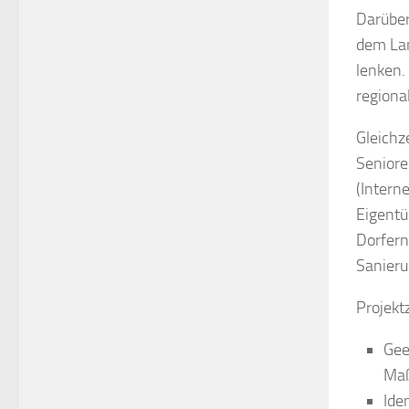
Darüber
dem Lan
lenken.
regiona
Gleichz
Seniore
(Intern
Eigentü
Dorfern
Sanier
Projektz
Gee
Maß
Ide