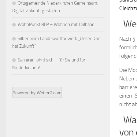
Ortsgemeinde Niederkirchen Gemeinsam.
Gleichz
Digital. Zukunft gestalten.
Welc
WohnPunkt RLP – Wohnen mit Teilhabe
Nach § 
Silber beim Landeswettbewerb „Unser Dorf
hat Zukunft“
förmlic
folgend
Sanieren lohnt sich – für Sie und für
Niederkirchen!
Die Mod
Neben d
barrier
Powered by
Wetter2.com
einem S
nicht a
Was
von 