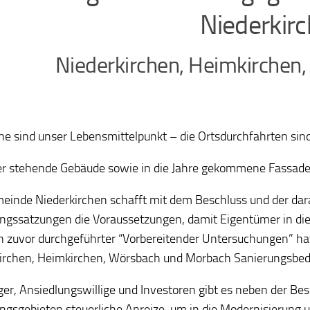
Niederkir
Niederkirchen, Heimkirchen
ne sind unser Lebensmittelpunkt – die Ortsdurchfahrten sind 
er stehende Gebäude sowie in die Jahre gekommene Fassaden 
einde Niederkirchen schafft mit dem Beschluss und der dar
ngssatzungen die Voraussetzungen, damit Eigentümer in die
zuvor durchgeführter “Vorbereitender Untersuchungen” hatt
irchen, Heimkirchen, Wörsbach und Morbach Sanierungsbeda
ger, Ansiedlungswillige und Investoren gibt es neben der Bes
ngsgebieten steuerliche Anreize, um in die Modernisierung 