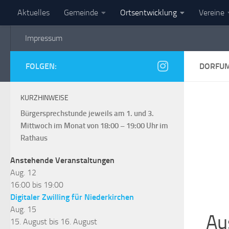
Aktuelles
Gemeinde
Ortsentwicklung
Vereine
Zum Inhalt springen
Impressum
Gemeinde Niederkirch
FOLGEN:
DORFUM
KURZHINWEISE
Bürgersprechstunde jeweils am 1. und 3.
Mittwoch im Monat von 18:00 – 19:00 Uhr im
Rathaus
Anstehende Veranstaltungen
Aug.
12
16:00
bis
19:00
Digitaler Zwilling für Niederkirchen
Aug.
15
Au
15. August
bis
16. August