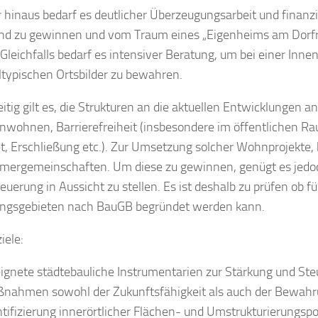
 hinaus bedarf es deutlicher Überzeugungsarbeit und finanzi
d zu gewinnen und vom Traum eines „Eigenheims am Dorfra
 Gleichfalls bedarf es intensiver Beratung, um bei einer Inne
ltypischen Ortsbilder zu bewahren.
eitig gilt es, die Strukturen an die aktuellen Entwicklung
nwohnen, Barrierefreiheit (insbesondere im öffentlichen Ra
et, Erschließung etc.). Zur Umsetzung solcher Wohnprojekte, 
mergemeinschaften. Um diese zu gewinnen, genügt es jedoch
euerung in Aussicht zu stellen. Es ist deshalb zu prüfen ob 
ungsgebieten nach BauGB begründet werden kann.
iele:
ignete städtebauliche Instrumentarien zur Stärkung und Ste
nahmen sowohl der Zukunftsfähigkeit als auch der Bewahrun
ntifizierung innerörtlicher Flächen- und Umstrukturierungspo