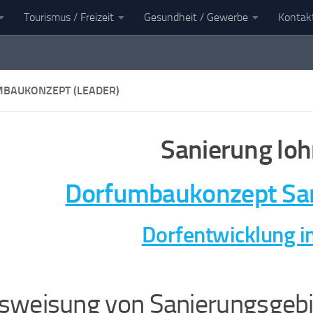
Tourismus / Freizeit
Gesundheit / Gewerbe
Kontak
en
Landkreis Kaiserslautern
BAUKONZEPT (LEADER)
Sanierung loh
Dorfumbaukonzept San
Dorfentwicklung i
sweisung von Sanierungsgebi