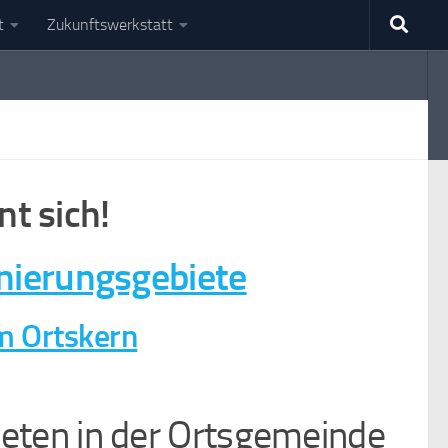
t
Zukunftswerkstatt
nt sich!
ierungsgebiete
m Ortskern
eten in der Ortsgemeinde