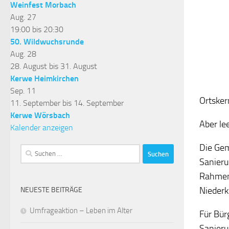
Weinfest Morbach
Aug.
27
19:00
bis
20:30
50. Wildwuchsrunde
Aug.
28
28. August
bis
31. August
Kerwe Heimkirchen
Sep.
11
Ortsker
11. September
bis
14. September
Kerwe Wörsbach
Aber le
Kalender anzeigen
Die Gem
Suchen
Sanieru
nach:
Rahmen 
Niederk
NEUESTE BEITRÄGE
Umfrageaktion – Leben im Alter
Für Bür
Sanieru