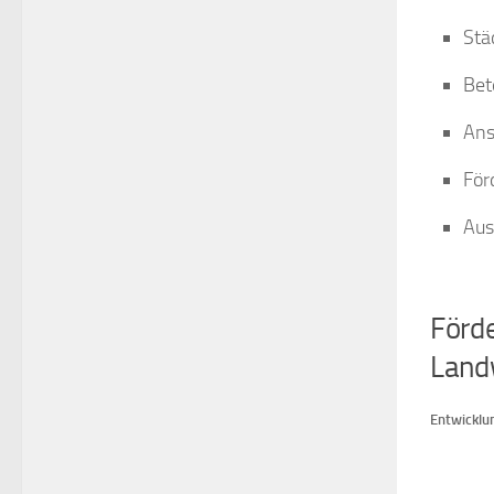
Stä
Bet
Ans
För
Aus
Förd
Landw
Entwicklu