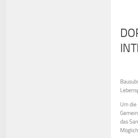
DO
IN
Bausubs
Lebensp
Um die 
Gemeind
das San
Möglich