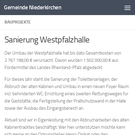
Gemeinde Niederkirchen
Zum Inhalt springen
BAUPROJEKTE
Sanierung Westpfalzhalle
Der Umbau der Westpfalzhalle hat bis dato Gesamtkosten von
2.767.198,00 € verursacht. Davon wurden 1.502.000,00 € aus
Fördermittel des Landes Rheinland-Pfalz abgedeckt.
Für dieses Jahr steht die Sanierung der Toilettenanlagen, der
Abbruch der alten Kabinen und Umbau in einen neuen Foyer Raum
incl. behinderten WC, Errichtung eines zweiten Rettungsweges für
die Gaststätte, die Fertigstellung der Prallschutzwand in der Halle
sowie der Ausbau des Eingangsbereich an.
Aktuell sind wir in Eigenleistung mit den Abbrucharbeiten des alten
Kabinentracktes beschäftigt. Wer hier unterstützen möchte kann
sich gerne an den Ortsvorsteher Henry Dinkat oder den