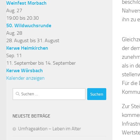
beschil
Weinfest Morbach
Nahvers
Aug.
27
19:00
bis
20:30
ihn zu 
50. Wildwuchsrunde
Aug.
28
Gleichz
28. August
bis
31. August
der dem
Kerwe Heimkirchen
Sep.
11
zunehme
11. September
bis
14. September
als in 
Kerwe Wörsbach
stellen
Kalender anzeigen
Für die
Kommun
Suchen
nach:
Zur Ste
kommend
NEUESTE BEITRÄGE
Infrast
Umfrageaktion – Leben im Alter
Wertste