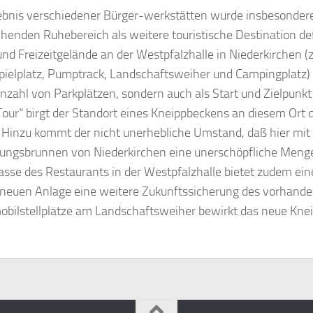
ebnis verschiedener Bürger-werkstätten wurde insbesondere
henden Ruhebereich als weitere touristische Destination def
und Freizeitgelände an der Westpfalzhalle in Niederkirchen (
pielplatz, Pumptrack, Landschaftsweiher und Campingplatz) a
nzahl von Parkplätzen, sondern auch als Start und Zielpun
our“ birgt der Standort eines Kneippbeckens an diesem Ort 
 Hinzu kommt der nicht unerhebliche Umstand, daß hier mi
ungsbrunnen von Niederkirchen eine unerschöpfliche Menge 
rasse des Restaurants in der Westpfalzhalle bietet zudem ein
 neuen Anlage eine weitere Zukunftssicherung des vorhande
ilstellplätze am Landschaftsweiher bewirkt das neue Kneip