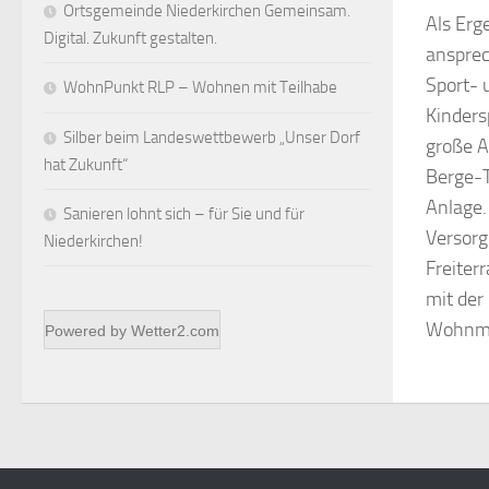
Ortsgemeinde Niederkirchen Gemeinsam.
Als Erg
Digital. Zukunft gestalten.
ansprec
Sport- 
WohnPunkt RLP – Wohnen mit Teilhabe
Kinders
Silber beim Landeswettbewerb „Unser Dorf
große A
hat Zukunft“
Berge-T
Anlage.
Sanieren lohnt sich – für Sie und für
Versorg
Niederkirchen!
Freiter
mit der
Wohnmob
Powered by
Wetter2.com