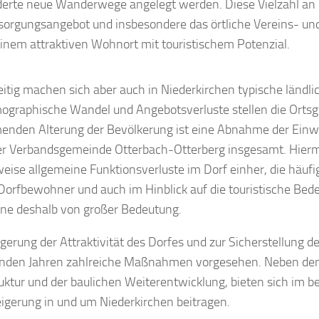
derte neue Wanderwege angelegt werden. Diese Vielzahl a
orgungsangebot und insbesondere das örtliche Vereins- u
einem attraktiven Wohnort mit touristischem Potenzial.
eitig machen sich aber auch in Niederkirchen typische länd
ographische Wandel und Angebotsverluste stellen die Orts
nden Alterung der Bevölkerung ist eine Abnahme der Einwohn
der Verbandsgemeinde Otterbach-Otterberg insgesamt. Hier
weise allgemeine Funktionsverluste im Dorf einher, die häufi
 Dorfbewohner und auch im Hinblick auf die touristische Bed
e deshalb von großer Bedeutung.
igerung der Attraktivität des Dorfes und zur Sicherstellung d
en Jahren zahlreiche Maßnahmen vorgesehen. Neben den e
ruktur und der baulichen Weiterentwicklung, bieten sich im
igerung in und um Niederkirchen beitragen.