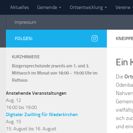
Aktuelles
Gemeinde
Ortsentwicklung
Vereine
Zum Inhalt springen
Impressum
Gemeinde Niederkirch
FOLGEN:
KNEIPP
KURZHINWEISE
Ein 
Bürgersprechstunde jeweils am 1. und 3.
Mittwoch im Monat von 18:00 – 19:00 Uhr im
Die
Ort
Rathaus
Odenbac
Nahvers
Anstehende Veranstaltungen
Aug.
12
Gemeind
16:00
bis
19:00
vielfäl
Digitaler Zwilling für Niederkirchen
sich zu
Aug.
15
und ein
15. August
bis
16. August