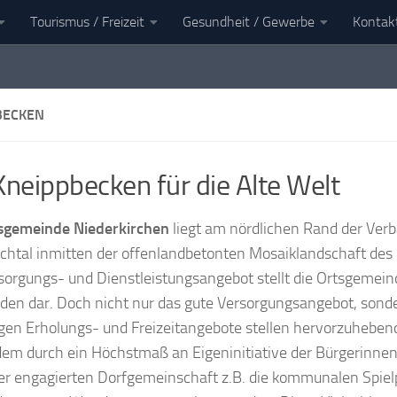
Tourismus / Freizeit
Gesundheit / Gewerbe
Kontak
en
Landkreis Kaiserslautern
BECKEN
Kneippbecken für die Alte Welt
sgemeinde Niederkirchen
liegt am nördlichen Rand der Ver
htal inmitten der offenlandbetonten Mosaiklandschaft des
orgungs- und Dienstleistungsangebot stellt die Ortsgemei
en dar. Doch nicht nur das gute Versorgungsangebot, sonde
tigen Erholungs- und Freizeitangebote stellen hervorzuheben
dem durch ein Höchstmaß an Eigeninitiative der Bürgerinnen
er engagierten Dorfgemeinschaft z.B. die kommunalen Spielpl