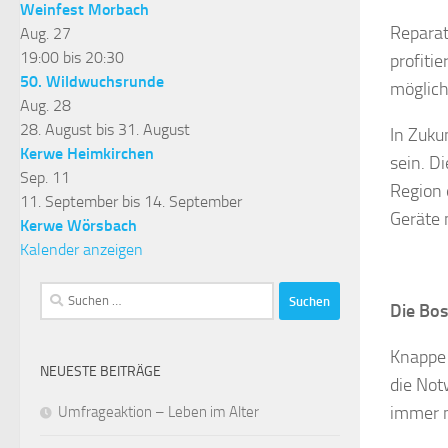
Weinfest Morbach
Reparat
Aug.
27
19:00
bis
20:30
profiti
50. Wildwuchsrunde
möglich
Aug.
28
28. August
bis
31. August
In Zuku
Kerwe Heimkirchen
sein. D
Sep.
11
Region 
11. September
bis
14. September
Geräte 
Kerwe Wörsbach
Kalender anzeigen
Suchen
Die Bos
nach:
Knappe 
NEUESTE BEITRÄGE
die Not
immer m
Umfrageaktion – Leben im Alter