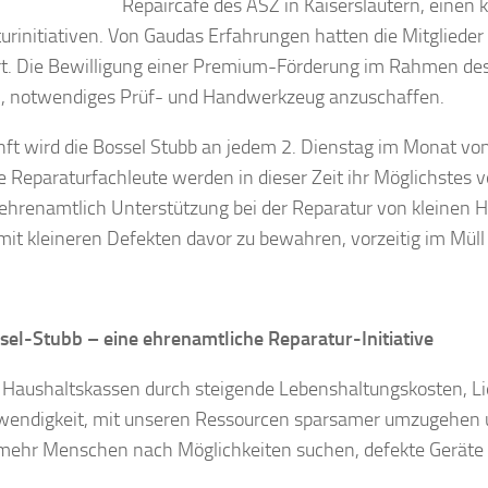
Repaircafé des ASZ in Kaiserslautern, einen
urinitiativen. Von Gaudas Erfahrungen hatten die Mitglieder
ert. Die Bewilligung einer Premium-Förderung im Rahmen 
, notwendiges Prüf- und Handwerkzeug anzuschaffen.
nft wird die Bossel Stubb an jedem 2. Dienstag im Monat vo
ie Reparaturfachleute werden in dieser Zeit ihr Möglichste
ehrenamtlich Unterstützung bei der Reparatur von kleinen Hau
mit kleineren Defekten davor zu bewahren, vorzeitig im Müll
sel-Stubb – eine ehrenamtliche Reparatur-Initiative
Haushaltskassen durch steigende Lebenshaltungskosten, L
wendigkeit, mit unseren Ressourcen sparsamer umzugehen u
ehr Menschen nach Möglichkeiten suchen, defekte Geräte z