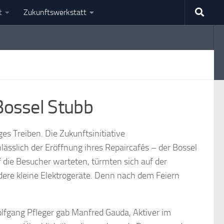
t
Zukunftswerkstatt
Bossel Stubb
es Treiben. Die Zukunftsinitiative
lässlich der Eröffnung ihres Repaircafés – der Bossel
die Besucher warteten, türmten sich auf der
re kleine Elektrogeräte. Denn nach dem Feiern
fgang Pfleger gab Manfred Gauda, Aktiver im