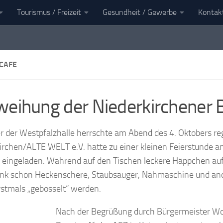
Tourismus / Freizeit
Gesundheit / Gewerbe
Kontak
en
Landkreis Kaiserslautern
 CAFE
weihung der Niederkirchener 
r der Westpfalzhalle herrschte am Abend des 4. Oktobers reg
irchen/ALTE WELT e.V. hatte zu einer kleinen Feierstunde an
 eingeladen. Während auf den Tischen leckere Häppchen auf 
k schon Heckenschere, Staubsauger, Nähmaschine und ande
erstmals „gebosselt“ werden.
Nach der Begrüßung durch Bürgermeister Wol