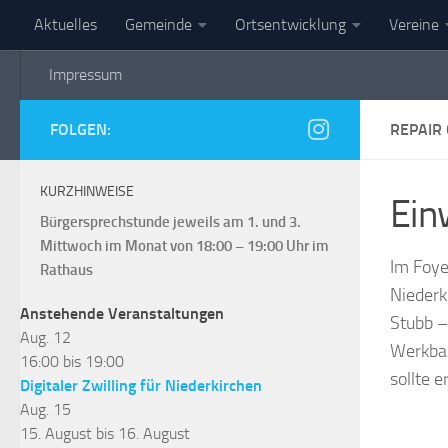
Aktuelles
Gemeinde
Ortsentwicklung
Vereine
Zum Inhalt springen
Impressum
Gemeinde Niederkirch
FOLGEN:
REPAIR
KURZHINWEISE
Ein
Bürgersprechstunde jeweils am 1. und 3.
Mittwoch im Monat von 18:00 – 19:00 Uhr im
Im Foye
Rathaus
Niederk
Anstehende Veranstaltungen
Stubb –
Aug.
12
Werkban
16:00
bis
19:00
sollte 
Digitaler Zwilling für Niederkirchen
Aug.
15
15. August
bis
16. August