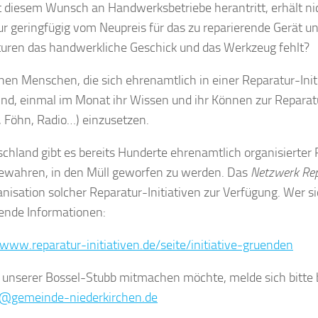
 diesem Wunsch an Handwerksbetriebe herantritt, erhält nich
r geringfügig vom Neupreis für das zu reparierende Gerät un
uren das handwerkliche Geschick und das Werkzeug fehlt?
hen Menschen, die sich ehrenamtlich in einer Reparatur-In
sind, einmal im Monat ihr Wissen und ihr Können zur Reparat
, Föhn, Radio…) einzusetzen.
schland gibt es bereits Hunderte ehrenamtlich organisierter 
ewahren, in den Müll geworfen zu werden. Das
Netzwerk Rep
anisation solcher Reparatur-Initiativen zur Verfügung. Wer sic
nde Informationen:
/www.reparatur-initiativen.de/seite/initiative-gruenden
 unserer Bossel-Stubb mitmachen möchte, melde sich bitte b
t@gemeinde-niederkirchen.de