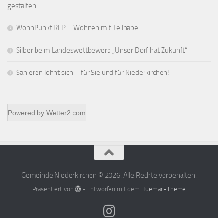
gestalten.
WohnPunkt RLP – Wohnen mit Teilhabe
Silber beim Landeswettbewerb „Unser Dorf hat Zukunft“
Sanieren lohnt sich – für Sie und für Niederkirchen!
Powered by
Wetter2.com
Gemeinde Niederkirchen © 2026. Alle Rechte vorbehalten.
Präsentiert von
- Entworfen mit dem
Hueman-Theme