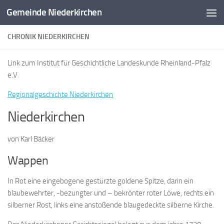
Gemeinde Niederkirchen
Zum Inhalt springen
CHRONIK NIEDERKIRCHEN
Link zum Institut für Geschichtliche Landeskunde Rheinland-Pfalz
e.V.
Regionalgeschichte Niederkirchen
Niederkirchen
von Karl Bäcker
Wappen
In Rot eine eingebogene gestürzte goldene Spitze, darin ein
blaubewehrter, -bezungter und – bekrönter roter Löwe, rechts ein
silberner Rost, links eine anstoßende blaugedeckte silberne Kirche.