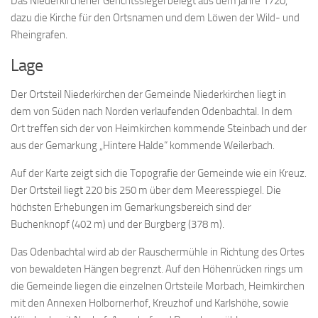
Das Niederkirchener Gerichtssiegel belegt aus dem jahre 1720,
dazu die Kirche für den Ortsnamen und dem Löwen der Wild- und
Rheingrafen.
Lage
Der Ortsteil Niederkirchen der Gemeinde Niederkirchen liegt in
dem von Süden nach Norden verlaufenden Odenbachtal. In dem
Ort treffen sich der von Heimkirchen kommende Steinbach und der
aus der Gemarkung „Hintere Halde“ kommende Weilerbach.
Auf der Karte zeigt sich die Topografie der Gemeinde wie ein Kreuz.
Der Ortsteil liegt 220 bis 250 m über dem Meeresspiegel. Die
höchsten Erhebungen im Gemarkungsbereich sind der
Buchenknopf (402 m) und der Burgberg (378 m).
Das Odenbachtal wird ab der Rauschermühle in Richtung des Ortes
von bewaldeten Hängen begrenzt. Auf den Höhenrücken rings um
die Gemeinde liegen die einzelnen Ortsteile Morbach, Heimkirchen
mit den Annexen Holbornerhof, Kreuzhof und Karlshöhe, sowie