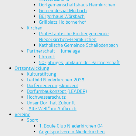
Dorfgemeinschaftshaus Heimkirchen
Gemeindesaal Morbach
Bürgerhaus Wörsbach
Grillplatz Holbornerhof
Kirchen
Protestantische Kirchengemeinde
Niederkirchen-Heimkirchen
Katholische Gemeinde Schallodenbach
Partnerschaft – Jumelage
Chronik
50-jähriges Jubiläum der Partnerschaft
Ortsentwicklung
Kulturstiftung
Leitbild Niederkirchen 2035
Dorferneuerungskonzept
Dorfumbaukonzept (LEADER)
Hochwasserschutz
Unser Dorf hat Zukunft
„Alte Welt“ im Aufbruch
Vereine
Sport
1. Boule Club Niederkirchen 04
Angelsportverein Niederkirchen