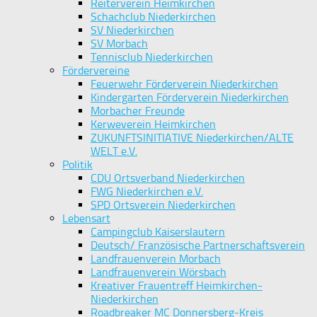
Reiterverein Heimkirchen
Schachclub Niederkirchen
SV Niederkirchen
SV Morbach
Tennisclub Niederkirchen
Fördervereine
Feuerwehr Förderverein Niederkirchen
Kindergarten Förderverein Niederkirchen
Morbacher Freunde
Kerweverein Heimkirchen
ZUKUNFTSINITIATIVE Niederkirchen/ALTE
WELT e.V.
Politik
CDU Ortsverband Niederkirchen
FWG Niederkirchen e.V.
SPD Ortsverein Niederkirchen
Lebensart
Campingclub Kaiserslautern
Deutsch/ Französische Partnerschaftsverein
Landfrauenverein Morbach
Landfrauenverein Wörsbach
Kreativer Frauentreff Heimkirchen-
Niederkirchen
Roadbreaker MC Donnersberg-Kreis