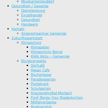
Musikantenlanddorf
Gesundheit / Gewerbe
Dienstleistung
Einzelhandel
Gesundheit
Handwerk
Kontakt
Ansprechpartner Gemeinde
Zukunftswerkstatt
Klimaschutz
Klimapaten
Klimaschutz-Beirat
KliKk Aktiv – Gemeinde
Bürgerprojekte
Dorfcafé
Repair Cafe
Bücherbasar
Paradiesgarten
Pumptrack
Schulgarten
Kräuterlehrpfad Morbach
Fünf-Berge-Tour Niederkirchen
Mitfahrerbänke
Biodiversität