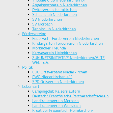
1. Boule Club Niederkirchen 04
Angelsportverein Niederkirchen
Reiterverein Heimkirchen
Schachclub Niederkirchen
SV Niederkirchen
SV Morbach
Tennisclub Niederkirchen
Fördervereine
Feuerwehr Förderverein Niederkirchen
Kindergarten Förderverein Niederkirchen
Morbacher Freunde
Kerweverein Heimkirchen
ZUKUNFTSINITIATIVE Niederkirchen/ALTE
WELT e.V.
Politik
CDU Ortsverband Niederkirchen
FWG Niederkirchen e.V.
SPD Ortsverein Niederkirchen
Lebensart
Campingclub Kaiserslautern
Deutsch/ Französische Partnerschaftsverein
Landfrauenverein Morbach
Landfrauenverein Wörsbach
Kreativer Frauentreff Heimkirchen-