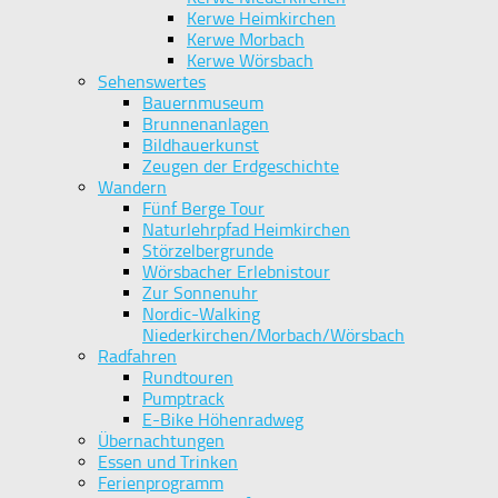
Kerwe Heimkirchen
Kerwe Morbach
Kerwe Wörsbach
Sehenswertes
Bauernmuseum
Brunnenanlagen
Bildhauerkunst
Zeugen der Erdgeschichte
Wandern
Fünf Berge Tour
Naturlehrpfad Heimkirchen
Störzelbergrunde
Wörsbacher Erlebnistour
Zur Sonnenuhr
Nordic-Walking
Niederkirchen/Morbach/Wörsbach
Radfahren
Rundtouren
Pumptrack
E-Bike Höhenradweg
Übernachtungen
Essen und Trinken
Ferienprogramm