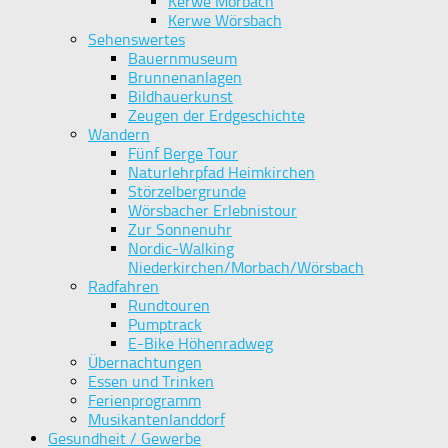
Kerwe Morbach
Kerwe Wörsbach
Sehenswertes
Bauernmuseum
Brunnenanlagen
Bildhauerkunst
Zeugen der Erdgeschichte
Wandern
Fünf Berge Tour
Naturlehrpfad Heimkirchen
Störzelbergrunde
Wörsbacher Erlebnistour
Zur Sonnenuhr
Nordic-Walking
Niederkirchen/Morbach/Wörsbach
Radfahren
Rundtouren
Pumptrack
E-Bike Höhenradweg
Übernachtungen
Essen und Trinken
Ferienprogramm
Musikantenlanddorf
Gesundheit / Gewerbe