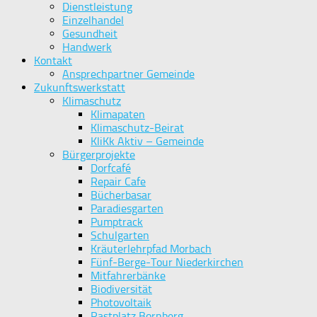
Dienstleistung
Einzelhandel
Gesundheit
Handwerk
Kontakt
Ansprechpartner Gemeinde
Zukunftswerkstatt
Klimaschutz
Klimapaten
Klimaschutz-Beirat
KliKk Aktiv – Gemeinde
Bürgerprojekte
Dorfcafé
Repair Cafe
Bücherbasar
Paradiesgarten
Pumptrack
Schulgarten
Kräuterlehrpfad Morbach
Fünf-Berge-Tour Niederkirchen
Mitfahrerbänke
Biodiversität
Photovoltaik
Rastplatz Bornberg