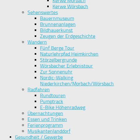
Kerwe Morbach
Kerwe Wörsbach
Sehenswertes
Bauernmuseum
Brunnenanlagen
Bildhauerkunst
Zeugen der Erdgeschichte
Wandern
Fünf Berge Tour
Naturlehrpfad Heimkirchen
Störzelbergrunde
Wörsbacher Erlebnistour
Zur Sonnenuhr
Nordic-Walking
Niederkirchen/Morbach/Wörsbach
Radfahren
Rundtouren
Pumptrack
E-Bike Höhenradweg
Übernachtungen
Essen und Trinken
Ferienprogramm
Musikantenlanddorf
Gesundheit / Gewerbe