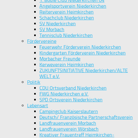
1. Boule Club Niederkirchen 04
Angelsportverein Niederkirchen
Reiterverein Heimkirchen
Schachclub Niederkirchen
SV Niederkirchen
SV Morbach
Tennisclub Niederkirchen
Fördervereine
Feuerwehr Förderverein Niederkirchen
Kindergarten Förderverein Niederkirchen
Morbacher Freunde
Kerweverein Heimkirchen
ZUKUNFTSINITIATIVE Niederkirchen/ALTE
WELT e.V.
Politik
CDU Ortsverband Niederkirchen
FWG Niederkirchen e.V.
SPD Ortsverein Niederkirchen
Lebensart
Campingclub Kaiserslautern
Deutsch/ Französische Partnerschaftsverein
Landfrauenverein Morbach
Landfrauenverein Wörsbach
Kreativer Frauentreff Heimkirchen-