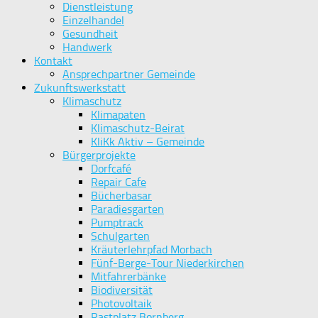
Dienstleistung
Einzelhandel
Gesundheit
Handwerk
Kontakt
Ansprechpartner Gemeinde
Zukunftswerkstatt
Klimaschutz
Klimapaten
Klimaschutz-Beirat
KliKk Aktiv – Gemeinde
Bürgerprojekte
Dorfcafé
Repair Cafe
Bücherbasar
Paradiesgarten
Pumptrack
Schulgarten
Kräuterlehrpfad Morbach
Fünf-Berge-Tour Niederkirchen
Mitfahrerbänke
Biodiversität
Photovoltaik
Rastplatz Bornberg