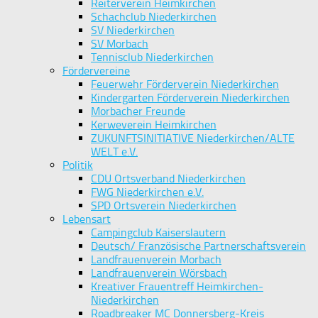
Reiterverein Heimkirchen
Schachclub Niederkirchen
SV Niederkirchen
SV Morbach
Tennisclub Niederkirchen
Fördervereine
Feuerwehr Förderverein Niederkirchen
Kindergarten Förderverein Niederkirchen
Morbacher Freunde
Kerweverein Heimkirchen
ZUKUNFTSINITIATIVE Niederkirchen/ALTE
WELT e.V.
Politik
CDU Ortsverband Niederkirchen
FWG Niederkirchen e.V.
SPD Ortsverein Niederkirchen
Lebensart
Campingclub Kaiserslautern
Deutsch/ Französische Partnerschaftsverein
Landfrauenverein Morbach
Landfrauenverein Wörsbach
Kreativer Frauentreff Heimkirchen-
Niederkirchen
Roadbreaker MC Donnersberg-Kreis