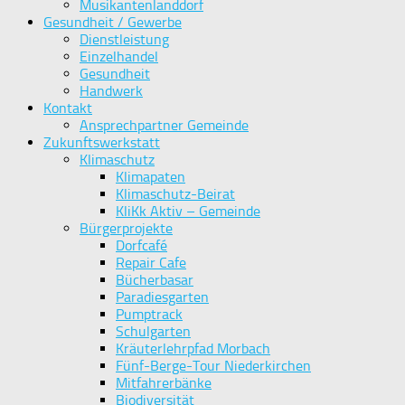
Musikantenlanddorf
Gesundheit / Gewerbe
Dienstleistung
Einzelhandel
Gesundheit
Handwerk
Kontakt
Ansprechpartner Gemeinde
Zukunftswerkstatt
Klimaschutz
Klimapaten
Klimaschutz-Beirat
KliKk Aktiv – Gemeinde
Bürgerprojekte
Dorfcafé
Repair Cafe
Bücherbasar
Paradiesgarten
Pumptrack
Schulgarten
Kräuterlehrpfad Morbach
Fünf-Berge-Tour Niederkirchen
Mitfahrerbänke
Biodiversität