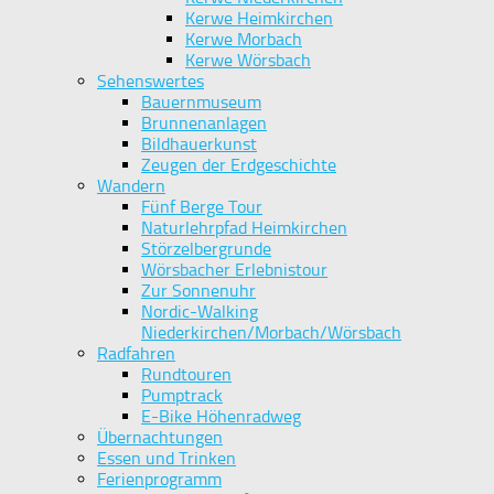
Kerwe Heimkirchen
Kerwe Morbach
Kerwe Wörsbach
Sehenswertes
Bauernmuseum
Brunnenanlagen
Bildhauerkunst
Zeugen der Erdgeschichte
Wandern
Fünf Berge Tour
Naturlehrpfad Heimkirchen
Störzelbergrunde
Wörsbacher Erlebnistour
Zur Sonnenuhr
Nordic-Walking
Niederkirchen/Morbach/Wörsbach
Radfahren
Rundtouren
Pumptrack
E-Bike Höhenradweg
Übernachtungen
Essen und Trinken
Ferienprogramm