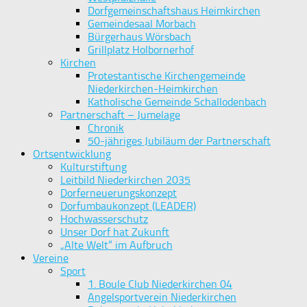
Dorfgemeinschaftshaus Heimkirchen
Gemeindesaal Morbach
Bürgerhaus Wörsbach
Grillplatz Holbornerhof
Kirchen
Protestantische Kirchengemeinde
Niederkirchen-Heimkirchen
Katholische Gemeinde Schallodenbach
Partnerschaft – Jumelage
Chronik
50-jähriges Jubiläum der Partnerschaft
Ortsentwicklung
Kulturstiftung
Leitbild Niederkirchen 2035
Dorferneuerungskonzept
Dorfumbaukonzept (LEADER)
Hochwasserschutz
Unser Dorf hat Zukunft
„Alte Welt“ im Aufbruch
Vereine
Sport
1. Boule Club Niederkirchen 04
Angelsportverein Niederkirchen