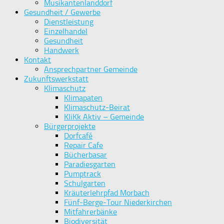
Musikantenlanddorf
Gesundheit / Gewerbe
Dienstleistung
Einzelhandel
Gesundheit
Handwerk
Kontakt
Ansprechpartner Gemeinde
Zukunftswerkstatt
Klimaschutz
Klimapaten
Klimaschutz-Beirat
KliKk Aktiv – Gemeinde
Bürgerprojekte
Dorfcafé
Repair Cafe
Bücherbasar
Paradiesgarten
Pumptrack
Schulgarten
Kräuterlehrpfad Morbach
Fünf-Berge-Tour Niederkirchen
Mitfahrerbänke
Biodiversität