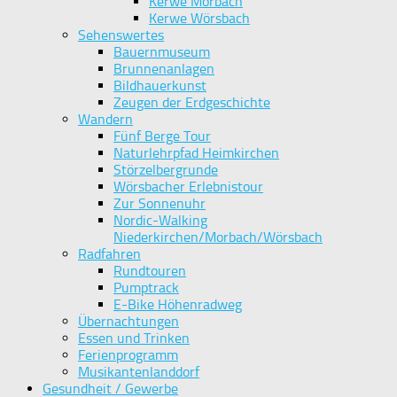
Kerwe Morbach
Kerwe Wörsbach
Sehenswertes
Bauernmuseum
Brunnenanlagen
Bildhauerkunst
Zeugen der Erdgeschichte
Wandern
Fünf Berge Tour
Naturlehrpfad Heimkirchen
Störzelbergrunde
Wörsbacher Erlebnistour
Zur Sonnenuhr
Nordic-Walking
Niederkirchen/Morbach/Wörsbach
Radfahren
Rundtouren
Pumptrack
E-Bike Höhenradweg
Übernachtungen
Essen und Trinken
Ferienprogramm
Musikantenlanddorf
Gesundheit / Gewerbe