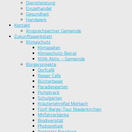
Dienstleistung
Einzelhandel
Gesundheit
Handwerk
Kontakt
Ansprechpartner Gemeinde
Zukunftswerkstatt
Klimaschutz
Klimapaten
Klimaschutz-Beirat
KliKk Aktiv – Gemeinde
Bürgerprojekte
Dorfcafé
Repair Cafe
Bücherbasar
Paradiesgarten
Pumptrack
Schulgarten
Kräuterlehrpfad Morbach
Fünf-Berge-Tour Niederkirchen
Mitfahrerbänke
Biodiversität
Photovoltaik
Rastplatz Bornberg