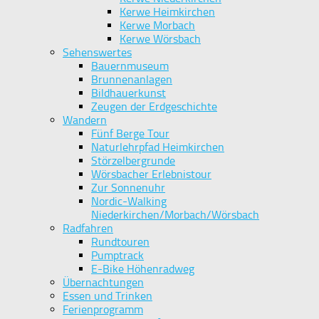
Kerwe Heimkirchen
Kerwe Morbach
Kerwe Wörsbach
Sehenswertes
Bauernmuseum
Brunnenanlagen
Bildhauerkunst
Zeugen der Erdgeschichte
Wandern
Fünf Berge Tour
Naturlehrpfad Heimkirchen
Störzelbergrunde
Wörsbacher Erlebnistour
Zur Sonnenuhr
Nordic-Walking
Niederkirchen/Morbach/Wörsbach
Radfahren
Rundtouren
Pumptrack
E-Bike Höhenradweg
Übernachtungen
Essen und Trinken
Ferienprogramm