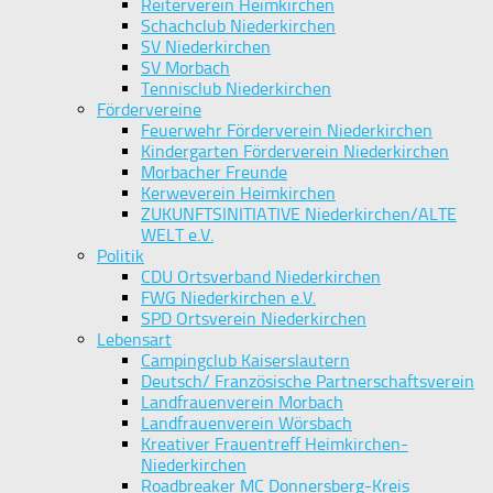
Reiterverein Heimkirchen
Schachclub Niederkirchen
SV Niederkirchen
SV Morbach
Tennisclub Niederkirchen
Fördervereine
Feuerwehr Förderverein Niederkirchen
Kindergarten Förderverein Niederkirchen
Morbacher Freunde
Kerweverein Heimkirchen
ZUKUNFTSINITIATIVE Niederkirchen/ALTE
WELT e.V.
Politik
CDU Ortsverband Niederkirchen
FWG Niederkirchen e.V.
SPD Ortsverein Niederkirchen
Lebensart
Campingclub Kaiserslautern
Deutsch/ Französische Partnerschaftsverein
Landfrauenverein Morbach
Landfrauenverein Wörsbach
Kreativer Frauentreff Heimkirchen-
Niederkirchen
Roadbreaker MC Donnersberg-Kreis