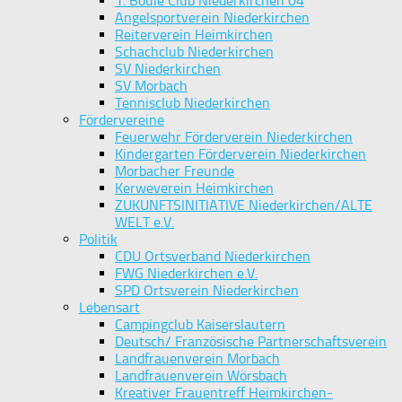
1. Boule Club Niederkirchen 04
Angelsportverein Niederkirchen
Reiterverein Heimkirchen
Schachclub Niederkirchen
SV Niederkirchen
SV Morbach
Tennisclub Niederkirchen
Fördervereine
Feuerwehr Förderverein Niederkirchen
Kindergarten Förderverein Niederkirchen
Morbacher Freunde
Kerweverein Heimkirchen
ZUKUNFTSINITIATIVE Niederkirchen/ALTE
WELT e.V.
Politik
CDU Ortsverband Niederkirchen
FWG Niederkirchen e.V.
SPD Ortsverein Niederkirchen
Lebensart
Campingclub Kaiserslautern
Deutsch/ Französische Partnerschaftsverein
Landfrauenverein Morbach
Landfrauenverein Wörsbach
Kreativer Frauentreff Heimkirchen-