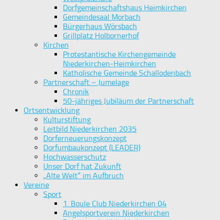
Dorfgemeinschaftshaus Heimkirchen
Gemeindesaal Morbach
Bürgerhaus Wörsbach
Grillplatz Holbornerhof
Kirchen
Protestantische Kirchengemeinde
Niederkirchen-Heimkirchen
Katholische Gemeinde Schallodenbach
Partnerschaft – Jumelage
Chronik
50-jähriges Jubiläum der Partnerschaft
Ortsentwicklung
Kulturstiftung
Leitbild Niederkirchen 2035
Dorferneuerungskonzept
Dorfumbaukonzept (LEADER)
Hochwasserschutz
Unser Dorf hat Zukunft
„Alte Welt“ im Aufbruch
Vereine
Sport
1. Boule Club Niederkirchen 04
Angelsportverein Niederkirchen